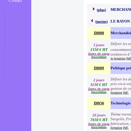
MERCHAND
(
plus
)
LE RAYON 
(
moins
)
DI008
Merchandisi
Définir les 
3 jours
1550 € HT
consommateur
Dates de stage
tendances d’i
Inscription
la formation
PdF
DI009
Politique pr
Définir les 
2 jours
prix vis-à-v
1150 € HT
gestion de c
Dates de stage
Inscription
formation
PdF.
DI056
Technologie 
Thème travai
26 jours
Surgelés, Fr
7650 € HT
fabrication, 
Dates de stage
Inscription
formation
PdF.