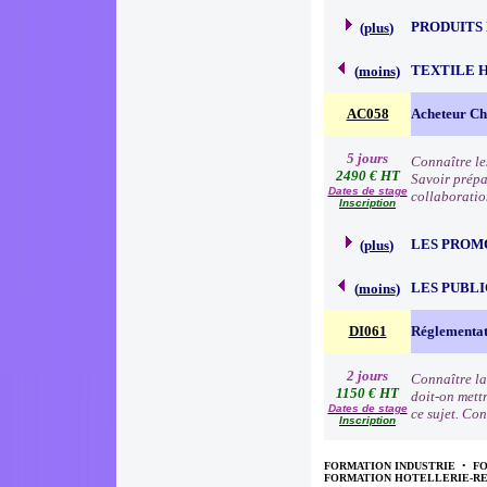
PRODUITS
(
plus
)
TEXTILE 
(
moins
)
AC058
Acheteur Che
5 jours
Connaître le
2490 € HT
Savoir prépa
Dates de stage
collaboratio
Inscription
LES PROM
(
plus
)
LES PUBLI
(
moins
)
DI061
Réglementat
2 jours
Connaître la
1150 € HT
doit-on mettr
Dates de stage
ce sujet. Con
Inscription
FORMATION INDUSTRIE
•
F
FORMATION HOTELLERIE-R