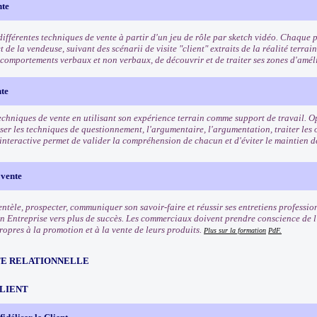
nte
ifférentes techniques de vente à partir d'un jeu de rôle par sketch vidéo. Chaque pa
et de la vendeuse, suivant des scénarii de visite "client" extraits de la réalité terrai
s comportements verbaux et non verbaux, de découvrir et de traiter ses zones d'amél
nte
echniques de vente en utilisant son expérience terrain comme support de travail. Op
iser les techniques de questionnement, l'argumentaire, l'argumentation, traiter les
interactive permet de valider la compréhension de chacun et d'éviter le maintien d
 vente
entèle, prospecter, communiquer son savoir-faire et réussir ses entretiens professio
n Entreprise vers plus de succès. Les commerciaux doivent prendre conscience de l'
ropres à la promotion et à la vente de leurs produits.
Plus sur la formation
PdF.
TE RELATIONNELLE
CLIENT