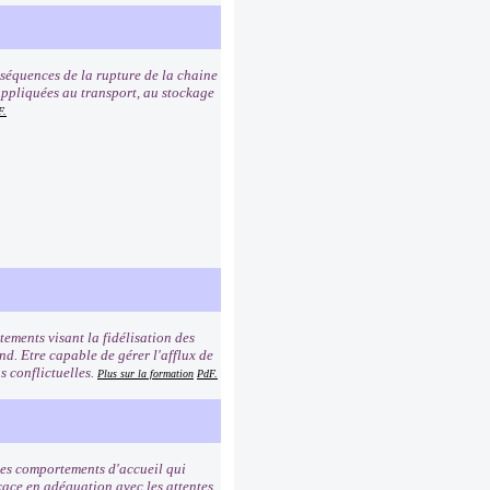
nséquences de la rupture de la chaine
e appliquées au transport, au stockage
F.
ements visant la fidélisation des
ond. Etre capable de gérer l'afflux de
s conflictuelles.
Plus sur la formation
PdF.
 les comportements d'accueil qui
icace en adéquation avec les attentes