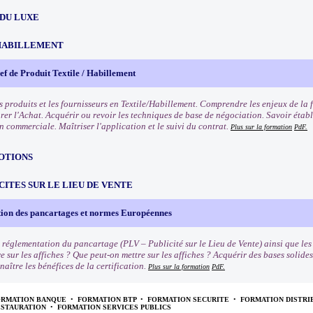
 DU LUXE
HABILLEMENT
f de Produit Textile / Habillement
s produits et les fournisseurs en Textile/Habillement. Comprendre les enjeux de la 
rer l'Achat. Acquérir ou revoir les techniques de base de négociation. Savoir établ
n commerciale. Maîtriser l'application et le suivi du contrat.
Plus sur la formation
PdF.
OTIONS
CITES SUR LE LIEU DE VENTE
ion des pancartages et normes Européennes
 réglementation du pancartage (PLV – Publicité sur le Lieu de Vente) ainsi que le
e sur les affiches ? Que peut-on mettre sur les affiches ? Acquérir des bases solide
naître les bénéfices de la certification.
Plus sur la formation
PdF.
ORMATION BANQUE
•
FORMATION BTP
•
FORMATION SECURITE
•
FORMATION DISTRI
ESTAURATION
•
FORMATION SERVICES PUBLICS