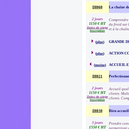
DI060
La chaîne du
2 jours
Comprendre l
1150 € HT
du froid sur 
Dates de stage
et à la chaîn
Inscription
GRANDE D
(
plus
)
ACTION C
(
plus
)
ACCUEIL 
(
moins
)
DI021
Perfectionne
2 jours
Accueil qual
1150 € HT
clients. Maît
Dates de stage
clients. Comp
Inscription
DI030
Bien accueil
3 jours
Prendre consc
1550 € HT
permettront d