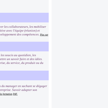
er les collaborateurs, les mobiliser
tive avec l'équipe (réunion) et
 développement des compétences.
Plus sur
les soucis au quotidien, les
re un savoir faire et des idées.
rise, du service, du produit ou du
ns du manager en sachant se dégager
ntreprise. Savoir adapter son
 la formation
PdF.