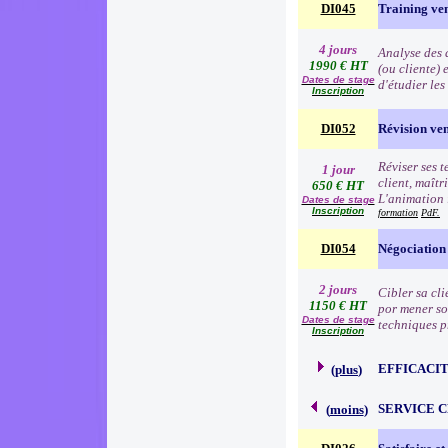
DI045
Training ve
4 jours
Analyse des d
1990 € HT
(ou cliente) 
Dates de stage
d'étudier le
Inscription
DI052
Révision ve
Réviser ses t
1 jour
client, maîtr
650 € HT
L'animation 
Dates de stage
Inscription
formation
PdF.
DI054
Négociation
2 jours
Cibler sa cli
1150 € HT
por mener so
Dates de stage
techniques p
Inscription
EFFICACI
(
plus
)
SERVICE 
(
moins
)