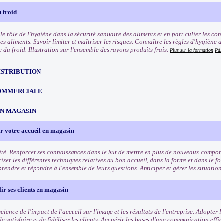
 froid
e rôle de l'hygiène dans la sécurité sanitaire des aliments et en particulier les co
les aliments. Savoir limiter et maîtriser les risques. Connaître les règles d'hygièn
e du froid. Illustration sur l’ensemble des rayons produits frais.
Plus sur la formation
Pd
ISTRIBUTION
OMMERCIALE
EN MAGASIN
r votre accueil en magasin
ité. Renforcer ses connaissances dans le but de mettre en plus de nouveaux comport
riser les différentes techniques relatives au bon accueil, dans la forme et dans le f
rendre et répondre à l'ensemble de leurs questions. Anticiper et gérer les situation
lir ses clients en magasin
ience de l'impact de l'accueil sur l'image et les résultats de l'entreprise. Adopter
e satisfaire et de fidéliser les clients. Acquérir les bases d'une communication eff