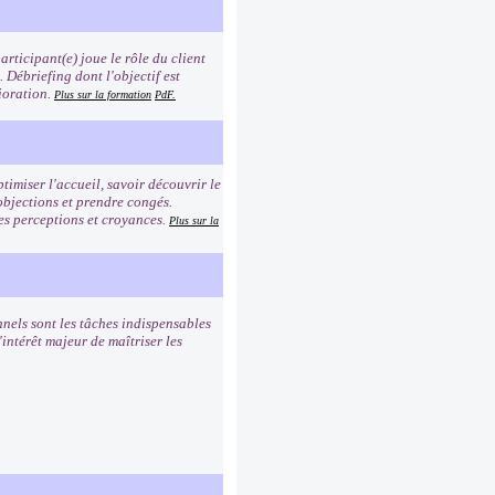
rticipant(e) joue le rôle du client
n. Débriefing dont l'objectif est
ioration.
Plus sur la formation
PdF.
timiser l'accueil, savoir découvrir le
 objections et prendre congés.
es perceptions et croyances.
Plus sur la
nnels sont les tâches indispensables
intérêt majeur de maîtriser les