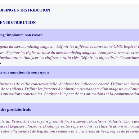
ISING EN DISTRIBUTION
EN DISTRIBUTION
ng: implanter son rayon
enjeux du merchandising magasin. Définir les différentes zones dune GMS. Repérer l
s. Repérer les règles de base du merchandising magasin. Analyser le sens de circu
mplantation. Analyser les chiffres et ratio clés. Définir les objectifs de l'assortim
.
ix et animation de son rayon
démarches de veille concurrentielle. Analyser les indices de cherté. Définir son im
is de ses clients. Définir les facteurs d’animation permanente d’un magasin et d’an
es animations ponctuelles. Analyser l’impact de ces animations et la communicatio
des produits frais
llé sur l'ensemble des rayons produits frais à savoir: Boucherie, Volaille, Charcut
uits et Légumes, Poissons, Boulangerie. Se repérer dans les classifications et norm
règles d'hygiène et de législation commerciale, matériels utilisés, règles de présen