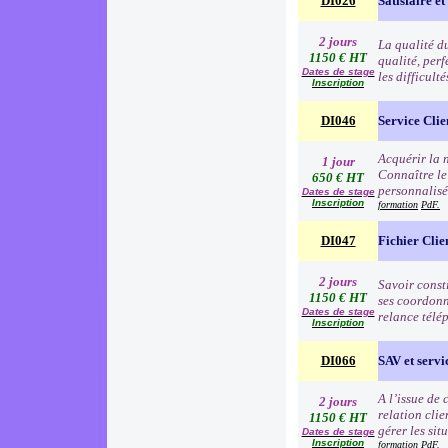
DI026
Satisfaire et
2 jours
La qualité d
1150 € HT
qualité, per
Dates de stage
les difficult
Inscription
DI046
Service Clie
Acquérir la n
1 jour
Connaître le
650 € HT
personnalisé
Dates de stage
Inscription
formation
PdF.
DI047
Fichier Clie
2 jours
Savoir consti
1150 € HT
ses coordonn
Dates de stage
relance télé
Inscription
DI066
SAV et servic
A l’issue de
2 jours
relation clie
1150 € HT
gérer les sit
Dates de stage
Inscription
formation
PdF.