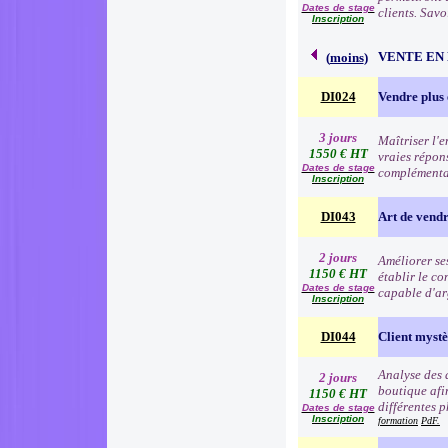
Dates de stage
clients. Sav
Inscription
VENTE EN
(
moins
)
DI024
Vendre plus 
3 jours
Maîtriser l'
1550 € HT
vraies répon
Dates de stage
complémentai
Inscription
DI043
Art de vend
2 jours
Améliorer se
1150 € HT
établir le co
Dates de stage
capable d'ar
Inscription
DI044
Client myst
Analyse des 
2 jours
boutique afin
1150 € HT
différentes p
Dates de stage
Inscription
formation
PdF.