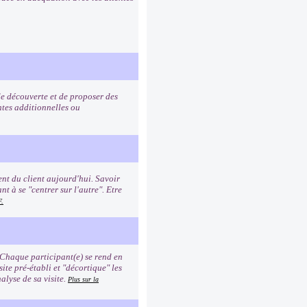
de découverte et de proposer des
ntes additionnelles ou
nt du client aujourd'hui. Savoir
t à se "centrer sur l'autre". Etre
F.
 Chaque participant(e) se rend en
site pré-établi et "décortique" les
alyse de sa visite.
Plus sur la