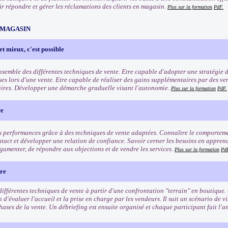
oir répondre et gérer les réclamations des clients en magasin.
Plus sur la formation
PdF.
 MAGASIN
et mieux, c'est possible
ensemble des différentes techniques de vente. Etre capable d'adopter une stratégie 
ses lors d'une vente. Etre capable de réaliser des gains supplémentaires par des ve
res. Développer une démarche graduelle visant l'autonomie.
Plus sur la formation
PdF.
re
s performances grâce à des techniques de vente adaptées. Connaître le comporteme
ntact et développer une relation de confiance. Savoir cerner les besoins en apprenan
gumenter, de répondre aux objections et de vendre les services.
Plus sur la formation
Pd
ère
différentes techniques de vente à partir d'une confrontation "terrain" en boutique.
 d'évaluer l'accueil et la prise en charge par les vendeurs. Il suit un scénario de vi
hases de la vente. Un débriefing est ensuite organisé et chaque participant fait l'an