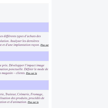
es différents types d’achats des
lation. Analyser les dernières
ent et d'une implantation rayon.
Plus sur
age prix. Développer l’impact image
imation ponctuelle. Définir le mode de
n magasin – clients.
Plus sur la
erie, Traiteur, Crèmerie, Fromage,
alisation des produits, procédés de
tation et d'animation.
Plus sur la