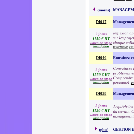
MANAGEME
(
moins
)
DI017
Management
Réflexion app
2 jours
sur les proj
1150 € HT
chaque colla
Dates de stage
Inscription
la formation
PdF
DI040
Entraînez vo
Convaincre l
3 jours
problèmes re
1550 € HT
Comprendre l
Dates de stage
Inscription
personnel.
Pl
DI059
Management 
2 jours
Acquérir les
1150 € HT
du terrain. 
Dates de stage
management à
Inscription
GESTION 
(
plus
)