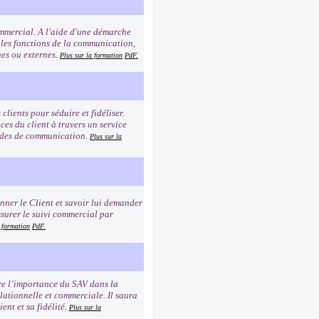
commercial. A l'aide d'une démarche
 les fonctions de la communication,
rnes ou externes.
Plus sur la formation
PdF.
clients pour séduire et fidéliser.
es du client à travers un service
modes de communication.
Plus sur la
ionner le Client et savoir lui demander
ssurer le suivi commercial par
a formation
PdF.
dre l’importance du SAV dans la
elationnelle et commerciale. Il saura
ent et sa fidélité.
Plus sur la