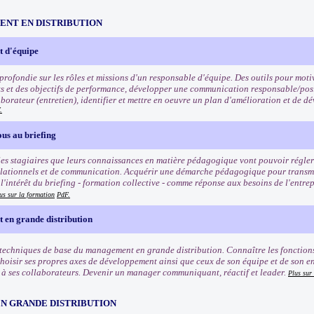
NT EN DISTRIBUTION
 d'équipe
rofondie sur les rôles et missions d'un responsable d'équipe. Des outils pour motiv
ets et des objectifs de performance, développer une communication responsable/posi
borateur (entretien), identifier et mettre en oeuvre un plan d'amélioration et de
.
us au briefing
es stagiaires que leurs connaissances en matière pédagogique vont pouvoir régler 
lationnels et de communication. Acquérir une démarche pédagogique pour transmett
'intérêt du briefing - formation collective - comme réponse aux besoins de l'entrep
us sur la formation
PdF.
en grande distribution
 techniques de base du management en grande distribution. Connaître les fonctio
Choisir ses propres axes de développement ainsi que ceux de son équipe et de son e
 ses collaborateurs. Devenir un manager communiquant, réactif et leader.
Plus sur
EN GRANDE DISTRIBUTION