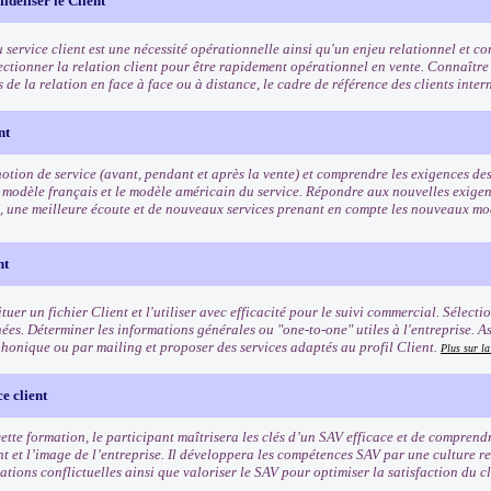
 fidéliser le Client
u service client est une nécessité opérationnelle ainsi qu'un enjeu relationnel et 
fectionner la relation client pour être rapidement opérationnel en vente. Connaître
és de la relation en face à face ou à distance, le cadre de référence des clients inte
nt
otion de service (avant, pendant et après la vente) et comprendre les exigences des 
 modèle français et le modèle américain du service. Répondre aux nouvelles exigenc
, une meilleure écoute et de nouveaux services prenant en compte les nouveaux 
nt
tuer un fichier Client et l'utiliser avec efficacité pour le suivi commercial. Sélect
ées. Déterminer les informations générales ou "one-to-one" utiles à l'entreprise. A
phonique ou par mailing et proposer des services adaptés au profil Client.
Plus sur l
e client
 cette formation, le participant maîtrisera les clés d’un SAV efficace et de compren
nt et l’image de l’entreprise. Il développera les compétences SAV par une culture r
uations conflictuelles ainsi que valoriser le SAV pour optimiser la satisfaction du cli