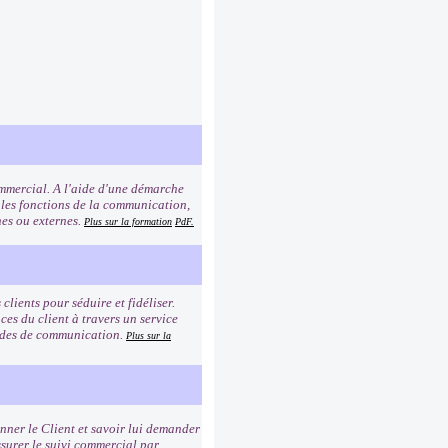
commercial. A l'aide d'une démarche
 les fonctions de la communication,
rnes ou externes.
Plus sur la formation
PdF.
clients pour séduire et fidéliser.
es du client à travers un service
modes de communication.
Plus sur la
ionner le Client et savoir lui demander
ssurer le suivi commercial par