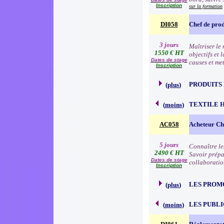
Inscription
sur la formation
DI058
Chef de prod
3 jours
Maîtriser le 
1550 € HT
objectifs et 
Dates de stage
causes et me
Inscription
PRODUITS
(
plus
)
TEXTILE 
(
moins
)
AC058
Acheteur Che
5 jours
Connaître le
2490 € HT
Savoir prépa
Dates de stage
collaboratio
Inscription
LES PROM
(
plus
)
LES PUBLI
(
moins
)