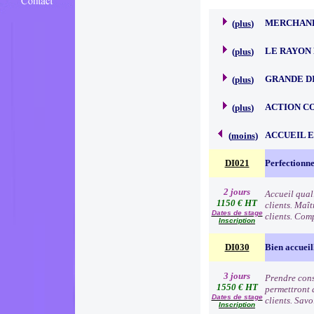
MERCHAND
(
plus
)
LE RAYON 
(
plus
)
GRANDE D
(
plus
)
ACTION C
(
plus
)
ACCUEIL 
(
moins
)
DI021
Perfectionne
2 jours
Accueil qual
1150 € HT
clients. Maît
Dates de stage
clients. Comp
Inscription
DI030
Bien accueil
3 jours
Prendre consc
1550 € HT
permettront d
Dates de stage
clients. Sav
Inscription