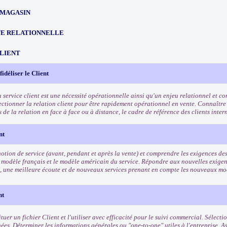
 MAGASIN
TE RELATIONNELLE
CLIENT
 fidéliser le Client
u service client est une nécessité opérationnelle ainsi qu'un enjeu relationnel et 
fectionner la relation client pour être rapidement opérationnel en vente. Connaître
és de la relation en face à face ou à distance, le cadre de référence des clients inte
nt
otion de service (avant, pendant et après la vente) et comprendre les exigences des 
 modèle français et le modèle américain du service. Répondre aux nouvelles exigenc
, une meilleure écoute et de nouveaux services prenant en compte les nouveaux 
nt
tuer un fichier Client et l'utiliser avec efficacité pour le suivi commercial. Sélect
ées. Déterminer les informations générales ou "one-to-one" utiles à l'entreprise. A