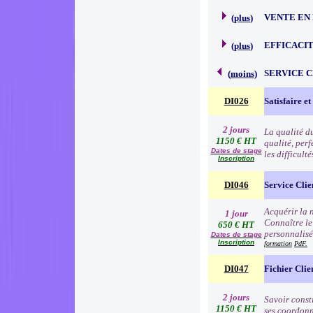
VENTE EN
(
plus
)
EFFICACI
(
plus
)
SERVICE 
(
moins
)
DI026
Satisfaire et
2 jours
La qualité d
1150 € HT
qualité, per
Dates de stage
les difficult
Inscription
DI046
Service Clie
Acquérir la n
1 jour
Connaître le
650 € HT
personnalisé
Dates de stage
Inscription
formation
PdF.
DI047
Fichier Clie
2 jours
Savoir consti
1150 € HT
ses coordonn