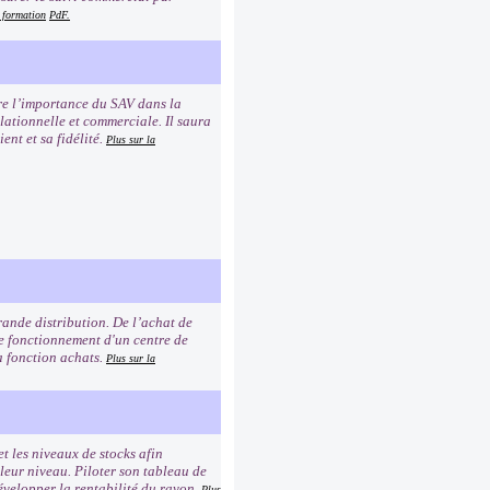
a formation
PdF.
dre l’importance du SAV dans la
elationnelle et commerciale. Il saura
ent et sa fidélité.
Plus sur la
rande distribution. De l’achat de
 le fonctionnement d'un centre de
la fonction achats.
Plus sur la
et les niveaux de stocks afin
 leur niveau. Piloter son tableau de
Développer la rentabilité du rayon.
Plus