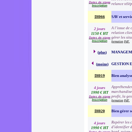
Dates de stage
relance télé
Inscription
DI066
SAV et servic
A l’issue de
2 jours
relation clie
1150 € HT
gérer les sit
Dates de stage
Inscription
formation
PdF.
MANAGEME
(
plus
)
GESTION 
(
moins
)
DI019
Bien analyse
Appréhender 
4 jours
marchandise à
1990 € HT
profit, la ge
Dates de stage
Inscription
formation
PdF.
DI020
Bien gérer 
Repérer les c
4 jours
d'identifier 
1990 € HT
bord, suivre 
Dates de stage