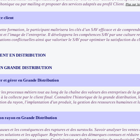
phonique ou par mailing et proposer des services adaptés au profil Client.
Plus sur l
e client
 cette formation, le participant maîtrisera les clés d’un SAV efficace et de compren
nt et l’image de l’entreprise. Il développera les compétences SAV par une culture r
uations conflictuelles ainsi que valoriser le SAV pour optimiser la satisfaction du cli
NT EN DISTRIBUTION
EN GRANDE DISTRIBUTION
r et gérer en Grande Distribution
les processus métiers tout au long de la chaîne des valeurs des entreprises de la g
 la collecte par le client final. Connaître l'historique de la grande distribution,
stion du rayon, l'implantation d'un produit, la gestion des ressources humaines et 
son rayon en Grande Distribution
auses et les conséquences des ruptures et des surstocks. Savoir analyser les ventes 
des solutions et les appliquer. Repérer les causes des démarques connues et réduire
ses marges, sortir son compte d’exploitation et établir ses ratios de productivité. 