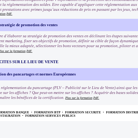
t la réglementation des soldes. Etre capable d’appliquer cette réglementation aux
et prestations avec primes jusqu’aux réductions de prix en passant par les jeux, tec
ation
PdF.
stratégie de promotion des ventes
e d’élaborer sa stratégie de promotion des ventes en déclinant les étapes suivantes
nt marketing, fixer ses objectifs de promotion, définir sa cible de façon dynamiqu
e la mieux adaptée, sélectionner les bons vecteurs pour sa promotion, piloter et an
lus sur la formation
PdF.
CITES SUR LE LIEU DE VENTE
ion des pancartages et normes Européennes
 réglementation du pancartage (PLV – Publicité sur le Lieu de Vente) ainsi que le
e sur les affiches ? Que peut-on mettre sur les affiches ? Acquérir des bases solide
naître les bénéfices de la certification.
Plus sur la formation
PdF.
ORMATION BANQUE
•
FORMATION BTP
•
FORMATION SECURITE
•
FORMATION DISTRI
ESTAURATION
•
FORMATION SERVICES PUBLICS