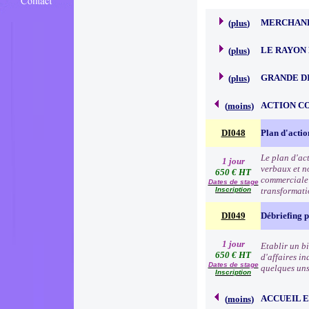
MERCHAND
(
plus
)
LE RAYON 
(
plus
)
GRANDE D
(
plus
)
ACTION C
(
moins
)
DI048
Plan d'acti
Le plan d'ac
1 jour
verbaux et no
650 € HT
commerciale e
Dates de stage
Inscription
transformat
DI049
Débriefing 
1 jour
Etablir un b
650 € HT
d'affaires in
Dates de stage
quelques uns 
Inscription
ACCUEIL 
(
moins
)