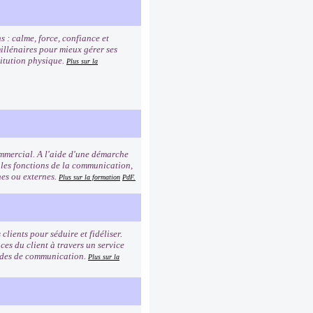
s : calme, force, confiance et
millénaires pour mieux gérer ses
titution physique.
Plus sur la
commercial. A l'aide d'une démarche
 les fonctions de la communication,
rnes ou externes.
Plus sur la formation
PdF.
clients pour séduire et fidéliser.
es du client à travers un service
modes de communication.
Plus sur la