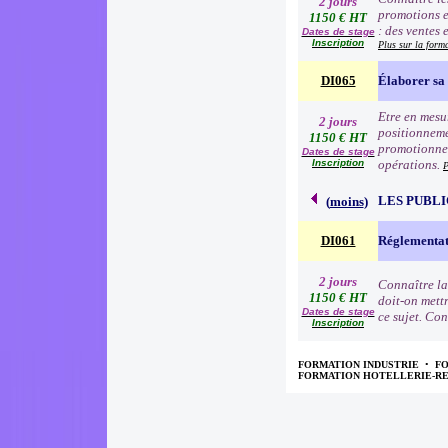
2 jours
promotions e
1150 € HT
: des ventes 
Dates de stage
Inscription
Plus sur la form
DI065
Élaborer sa 
Etre en mesur
2 jours
positionneme
1150 € HT
promotionnell
Dates de stage
Inscription
opérations.
P
LES PUBLI
(
moins
)
DI061
Réglementat
2 jours
Connaître la
1150 € HT
doit-on mettr
Dates de stage
ce sujet. Con
Inscription
FORMATION INDUSTRIE
•
F
FORMATION HOTELLERIE-R