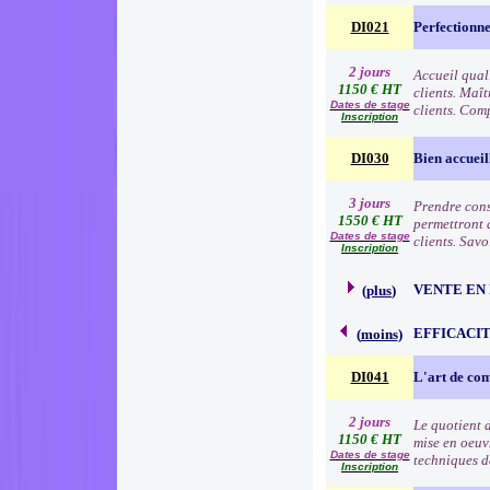
DI021
Perfectionne
2 jours
Accueil qual
1150 € HT
clients. Maît
Dates de stage
clients. Comp
Inscription
DI030
Bien accueil
3 jours
Prendre consc
1550 € HT
permettront d
Dates de stage
clients. Sav
Inscription
VENTE EN
(
plus
)
EFFICACI
(
moins
)
DI041
L'art de c
2 jours
Le quotient d
1150 € HT
mise en oeuv
Dates de stage
techniques d
Inscription