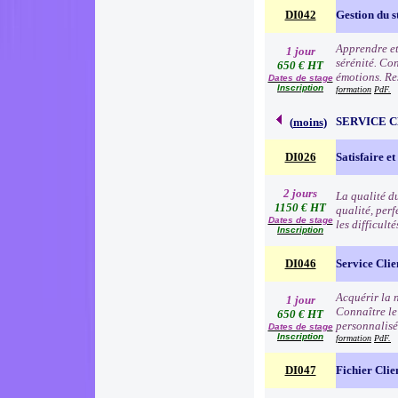
DI042
Gestion du s
Apprendre et 
1 jour
sérénité. Con
650 € HT
émotions. Res
Dates de stage
Inscription
formation
PdF.
SERVICE 
(
moins
)
DI026
Satisfaire et
2 jours
La qualité d
1150 € HT
qualité, per
Dates de stage
les difficult
Inscription
DI046
Service Clie
Acquérir la n
1 jour
Connaître le
650 € HT
personnalisé
Dates de stage
Inscription
formation
PdF.
DI047
Fichier Clie