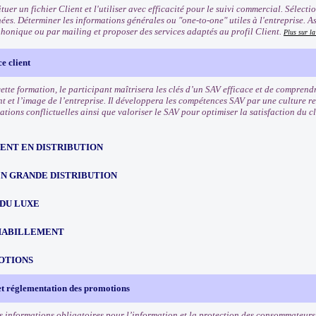
tuer un fichier Client et l'utiliser avec efficacité pour le suivi commercial. Sélect
ées. Déterminer les informations générales ou "one-to-one" utiles à l'entreprise. A
phonique ou par mailing et proposer des services adaptés au profil Client.
Plus sur l
e client
 cette formation, le participant maîtrisera les clés d’un SAV efficace et de compren
nt et l’image de l’entreprise. Il développera les compétences SAV par une culture r
uations conflictuelles ainsi que valoriser le SAV pour optimiser la satisfaction du cli
NT EN DISTRIBUTION
EN GRANDE DISTRIBUTION
 DU LUXE
HABILLEMENT
OTIONS
et réglementation des promotions
s informations obligatoires pour l’information et la protection des consommateurs