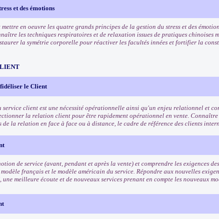
tress et des émotions
mettre en oeuvre les quatre grands principes de la gestion du stress et des émotion
naître les techniques respiratoires et de relaxation issues de pratiques chinoises 
taurer la symétrie corporelle pour réactiver les facultés innées et fortifier la cons
CLIENT
 fidéliser le Client
u service client est une nécessité opérationnelle ainsi qu'un enjeu relationnel et 
fectionner la relation client pour être rapidement opérationnel en vente. Connaître
és de la relation en face à face ou à distance, le cadre de référence des clients inte
nt
otion de service (avant, pendant et après la vente) et comprendre les exigences des 
 modèle français et le modèle américain du service. Répondre aux nouvelles exigenc
, une meilleure écoute et de nouveaux services prenant en compte les nouveaux 
nt