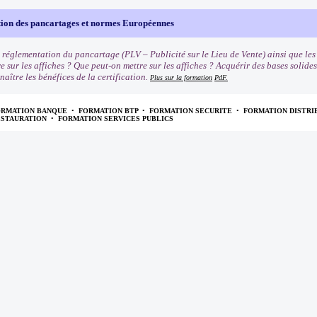
ion des pancartages et normes Européennes
 réglementation du pancartage (PLV – Publicité sur le Lieu de Vente) ainsi que le
e sur les affiches ? Que peut-on mettre sur les affiches ? Acquérir des bases solide
naître les bénéfices de la certification.
Plus sur la formation
PdF.
ORMATION BANQUE
•
FORMATION BTP
•
FORMATION SECURITE
•
FORMATION DISTRI
ESTAURATION
•
FORMATION SERVICES PUBLICS