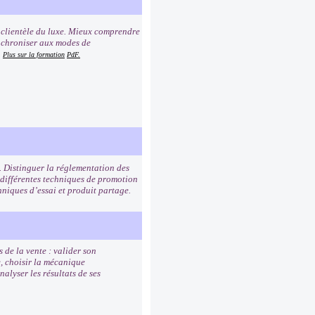
a clientèle du luxe. Mieux comprendre
synchroniser aux modes de
.
Plus sur la formation
PdF.
. Distinguer la réglementation des
 différentes techniques de promotion
hniques d’essai et produit partage.
 de la vente : valider son
e, choisir la mécanique
alyser les résultats de ses