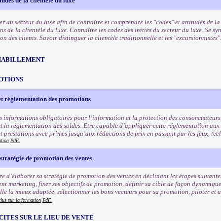
tudes de la clientèle du luxe
ser au secteur du luxe afin de connaître et comprendre les "codes" et attitudes de l
ns de la clientèle du luxe. Connaître les codes des initiés du secteur du luxe. Se 
 des clients. Savoir distinguer la clientèle traditionnelle et les "excursionnistes"
HABILLEMENT
OTIONS
et réglementation des promotions
s informations obligatoires pour l’information et la protection des consommateurs
t la réglementation des soldes. Etre capable d’appliquer cette réglementation aux
et prestations avec primes jusqu’aux réductions de prix en passant par les jeux, tec
ation
PdF.
stratégie de promotion des ventes
e d’élaborer sa stratégie de promotion des ventes en déclinant les étapes suivantes
nt marketing, fixer ses objectifs de promotion, définir sa cible de façon dynamiqu
e la mieux adaptée, sélectionner les bons vecteurs pour sa promotion, piloter et an
lus sur la formation
PdF.
CITES SUR LE LIEU DE VENTE