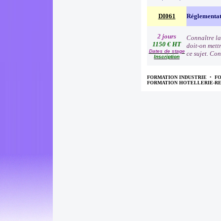
DI061
Réglementat
2 jours
Connaître la
1150 € HT
doit-on mettr
Dates de stage
ce sujet. Con
Inscription
FORMATION INDUSTRIE
•
F
FORMATION HOTELLERIE-R