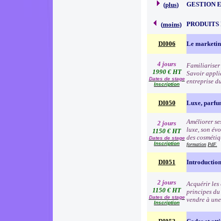
GESTION 
(
plus
)
PRODUITS
(
moins
)
DI006
Le marketin
4 jours
Familiariser 
1990 € HT
Savoir appli
Dates de stage
entreprise d
Inscription
DI050
Luxe, parfu
Améliorer ses
2 jours
luxe, son évo
1150 € HT
des cosmétiqu
Dates de stage
Inscription
formation
PdF.
DI051
Introduction
2 jours
Acquérir les
1150 € HT
principes du
Dates de stage
vendre à une
Inscription