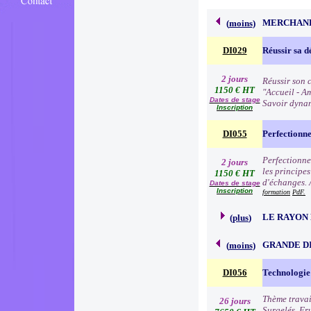
MERCHAND
(
moins
)
DI029
Réussir sa d
2 jours
Réussir son c
1150 € HT
"Accueil - Am
Dates de stage
Savoir dynam
Inscription
DI055
Perfectionn
Perfectionne
2 jours
les principe
1150 € HT
d'échanges. 
Dates de stage
Inscription
formation
PdF.
LE RAYON 
(
plus
)
GRANDE D
(
moins
)
DI056
Technologie 
Thème travai
26 jours
Surgelés, Fr