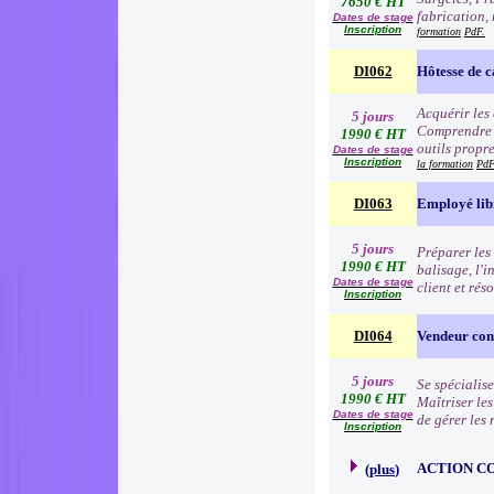
7650 € HT
fabrication, 
Dates de stage
Inscription
formation
PdF.
DI062
Hôtesse de c
Acquérir les
5 jours
Comprendre e
1990 € HT
outils propre
Dates de stage
Inscription
la formation
PdF
DI063
Employé lib
5 jours
Préparer les 
1990 € HT
balisage, l'i
Dates de stage
client et rés
Inscription
DI064
Vendeur cons
5 jours
Se spécialise
1990 € HT
Maîtriser le
Dates de stage
de gérer les
Inscription
ACTION C
(
plus
)