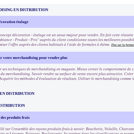
ISING EN DISTRIBUTION
écoration étalage
oncept décoration - étalage est un atout majeur pour vendre. En fait cette réussite q
biance - Produit - Prix" auprès du client conditionne toutes les meilleures possibi
iser l'offre auprès des clients habitués à l'aide de formules à thème.
Plus sur la format
er votre merchandising pour vendre plus
r ses techniques de merchandising en magasin. Mieux cerner le comportement de cha
s du merchandising. Savoir rendre sa surface de vente encore plus attractive. Crée
Acquérir les méthodes d'évaluation de résultats. Utiliser le merchandising comme 
EN DISTRIBUTION
ISTRIBUTION
des produits frais
llé sur l'ensemble des rayons produits frais à savoir: Boucherie, Volaille, Charcut
uits et Légumes, Poissons, Boulangerie. Se repérer dans les classifications et norm