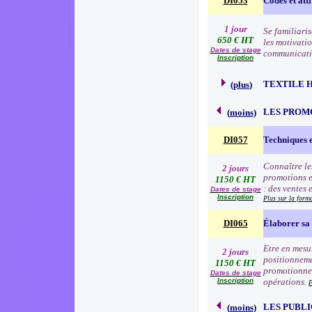
DI053
Codes et atti
1 jour
Se familiari
650 € HT
les motivatio
Dates de stage
communication
Inscription
TEXTILE 
(
plus
)
LES PROM
(
moins
)
DI057
Techniques 
Connaître le
2 jours
promotions e
1150 € HT
: des ventes 
Dates de stage
Inscription
Plus sur la form
DI065
Élaborer sa 
Etre en mesur
2 jours
positionneme
1150 € HT
promotionnell
Dates de stage
Inscription
opérations.
P
LES PUBLI
(
moins
)