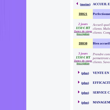
ACCUEIL 
(
moins
)
DI021
Perfectionne
2 jours
Accueil qual
1150 € HT
clients. Maît
Dates de stage
clients. Comp
Inscription
DI030
Bien accueil
3 jours
Prendre consc
1550 € HT
permettront d
Dates de stage
clients. Sav
Inscription
VENTE EN
(
plus
)
EFFICACI
(
plus
)
SERVICE 
(
plus
)
MANAGEME
(
plus
)