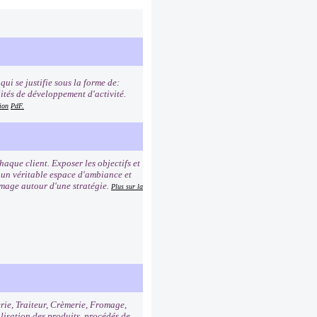
ui se justifie sous la forme de:
lités de développement d'activité.
ion
PdF.
que client. Exposer les objectifs et
r un véritable espace d'ambiance et
image autour d'une stratégie.
Plus sur la
erie, Traiteur, Crèmerie, Fromage,
alisation des produits, procédés de