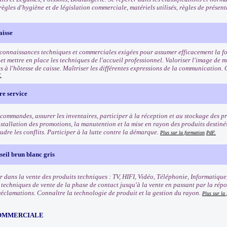
règles d'hygiène et de législation commerciale, matériels utilisés, règles de présen
aisse
 connaissances techniques et commerciales exigées pour assumer efficacement la fo
t mettre en place les techniques de l'accueil professionnel. Valoriser l'image de ma
s à l'hôtesse de caisse. Maîtriser les différentes expressions de la communication. 
.
re service
commandes, assurer les inventaires, participer à la réception et au stockage des pro
nstallation des promotions, la manutention et la mise en rayon des produits destinés 
oudre les conflits. Participer à la lutte contre la démarque.
Plus sur la formation
PdF.
eil brun blanc gris
r dans la vente des produits techniques : TV, HIFI, Vidéo, Téléphonie, Informatique
s techniques de vente de la phase de contact jusqu'à la vente en passant par la rép
 réclamations. Connaître la technologie de produit et la gestion du rayon.
Plus sur la
OMMERCIALE