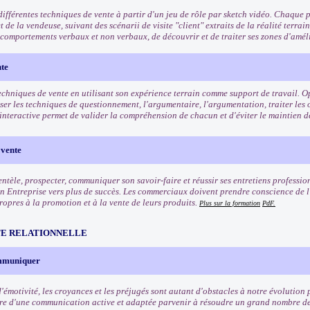
ifférentes techniques de vente à partir d'un jeu de rôle par sketch vidéo. Chaque pa
et de la vendeuse, suivant des scénarii de visite "client" extraits de la réalité terrai
s comportements verbaux et non verbaux, de découvrir et de traiter ses zones d'amél
nte
echniques de vente en utilisant son expérience terrain comme support de travail. Op
iser les techniques de questionnement, l'argumentaire, l'argumentation, traiter les
interactive permet de valider la compréhension de chacun et d'éviter le maintien d
 vente
entèle, prospecter, communiquer son savoir-faire et réussir ses entretiens professio
n Entreprise vers plus de succès. Les commerciaux doivent prendre conscience de l'
ropres à la promotion et à la vente de leurs produits.
Plus sur la formation
PdF.
TE RELATIONNELLE
ommuniquer
'émotivité, les croyances et les préjugés sont autant d'obstacles à notre évolution 
re d'une communication active et adaptée parvenir à résoudre un grand nombre de