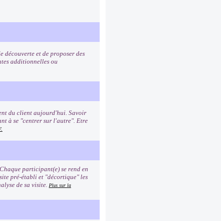
de découverte et de proposer des
ntes additionnelles ou
nt du client aujourd'hui. Savoir
t à se "centrer sur l'autre". Etre
F.
 Chaque participant(e) se rend en
site pré-établi et "décortique" les
alyse de sa visite.
Plus sur la