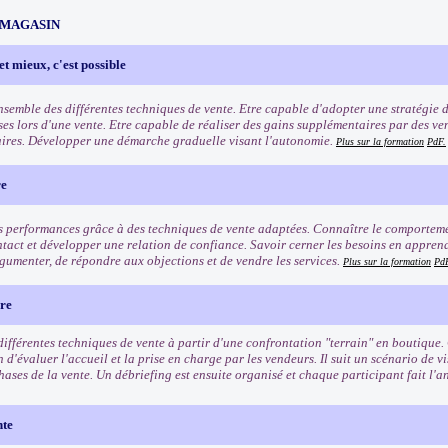
 MAGASIN
et mieux, c'est possible
ensemble des différentes techniques de vente. Etre capable d'adopter une stratégie 
ses lors d'une vente. Etre capable de réaliser des gains supplémentaires par des ve
res. Développer une démarche graduelle visant l'autonomie.
Plus sur la formation
PdF.
re
s performances grâce à des techniques de vente adaptées. Connaître le comporteme
ntact et développer une relation de confiance. Savoir cerner les besoins en apprenan
gumenter, de répondre aux objections et de vendre les services.
Plus sur la formation
Pd
ère
différentes techniques de vente à partir d'une confrontation "terrain" en boutique.
 d'évaluer l'accueil et la prise en charge par les vendeurs. Il suit un scénario de vi
hases de la vente. Un débriefing est ensuite organisé et chaque participant fait l'an
nte