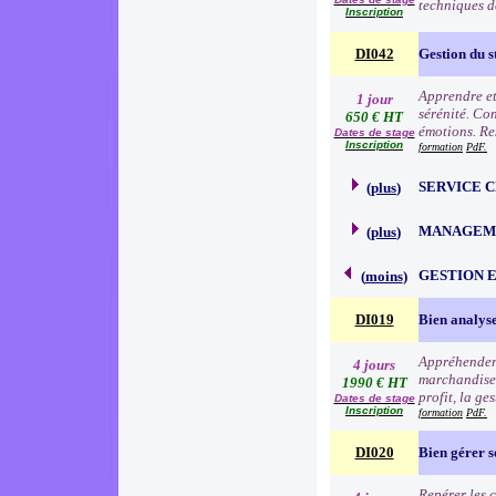
techniques d
Inscription
DI042
Gestion du s
Apprendre et 
1 jour
sérénité. Con
650 € HT
émotions. Res
Dates de stage
Inscription
formation
PdF.
SERVICE 
(
plus
)
MANAGEME
(
plus
)
GESTION 
(
moins
)
DI019
Bien analyse
Appréhender 
4 jours
marchandise à
1990 € HT
profit, la ge
Dates de stage
Inscription
formation
PdF.
DI020
Bien gérer 
Repérer les c