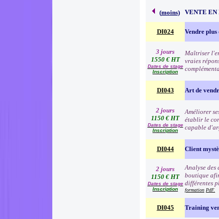
VENTE EN
(
moins
)
DI024
Vendre plus 
3 jours
Maîtriser l'
1550 € HT
vraies répon
Dates de stage
complémentai
Inscription
DI043
Art de vend
2 jours
Améliorer se
1150 € HT
établir le co
Dates de stage
capable d'ar
Inscription
DI044
Client myst
Analyse des 
2 jours
boutique afin
1150 € HT
différentes p
Dates de stage
Inscription
formation
PdF.
DI045
Training ve