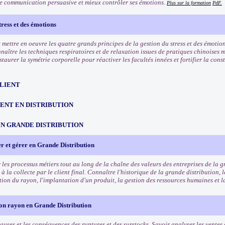
e communication persuasive et mieux contrôler ses émotions.
Plus sur la formation
PdF.
tress et des émotions
mettre en oeuvre les quatre grands principes de la gestion du stress et des émotion
naître les techniques respiratoires et de relaxation issues de pratiques chinoises 
taurer la symétrie corporelle pour réactiver les facultés innées et fortifier la cons
CLIENT
NT EN DISTRIBUTION
EN GRANDE DISTRIBUTION
r et gérer en Grande Distribution
les processus métiers tout au long de la chaîne des valeurs des entreprises de la g
 la collecte par le client final. Connaître l'historique de la grande distribution,
stion du rayon, l'implantation d'un produit, la gestion des ressources humaines et 
son rayon en Grande Distribution
auses et les conséquences des ruptures et des surstocks. Savoir analyser les ventes 