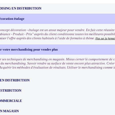
ISING EN DISTRIBUTION
écoration étalage
oncept décoration - étalage est un atout majeur pour vendre. En fait cette réussite q
biance - Produit - Prix" auprès du client conditionne toutes les meilleures possibi
iser l'offre auprès des clients habitués à l'aide de formules à thème.
Plus sur la format
er votre merchandising pour vendre plus
r ses techniques de merchandising en magasin. Mieux cerner le comportement de cha
s du merchandising. Savoir rendre sa surface de vente encore plus attractive. Crée
Acquérir les méthodes d'évaluation de résultats. Utiliser le merchandising comme 
EN DISTRIBUTION
ISTRIBUTION
OMMERCIALE
EN MAGASIN