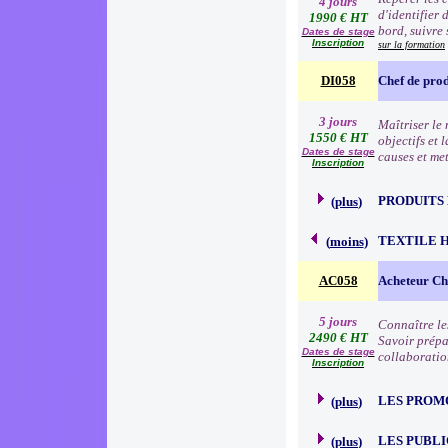
4 jours
d'identifier 
1990 € HT
bord, suivre 
Dates de stage
Inscription
sur la formation
DI058
Chef de prod
3 jours
Maîtriser le 
1550 € HT
objectifs et 
Dates de stage
causes et me
Inscription
PRODUITS
(
plus
)
TEXTILE 
(
moins
)
AC058
Acheteur Che
5 jours
Connaître le
2490 € HT
Savoir prépa
Dates de stage
collaboratio
Inscription
LES PROM
(
plus
)
LES PUBLI
(
plus
)