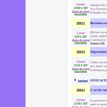
4 jours
Analyse des d
1990 € HT
(ou cliente) 
Dates de stage
d'étudier le
Inscription
DI052
Révision ve
Réviser ses t
1 jour
client, maîtr
650 € HT
L'animation 
Dates de stage
Inscription
formation
PdF.
DI054
Négociation
2 jours
Cibler sa cli
1150 € HT
por mener so
Dates de stage
techniques p
Inscription
EFFICACI
(
moins
)
DI041
L'art de c
2 jours
Le quotient d
1150 € HT
mise en oeuv
Dates de stage