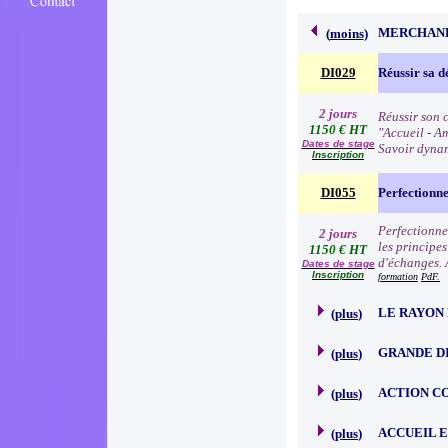
MERCHAND
(
moins
)
DI029
Réussir sa d
2 jours
Réussir son c
1150 € HT
"Accueil - Am
Dates de stage
Savoir dynam
Inscription
DI055
Perfectionn
Perfectionne
2 jours
les principe
1150 € HT
d'échanges. 
Dates de stage
Inscription
formation
PdF.
LE RAYON 
(
plus
)
GRANDE D
(
plus
)
ACTION C
(
plus
)
ACCUEIL 
(
plus
)