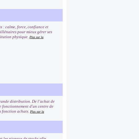
s : calme, force, confiance et
millénaires pour mieux gérer ses
titution physique.
Plus sur la
rande distribution. De l’achat de
 le fonctionnement d'un centre de
la fonction achats.
Plus sur la
et les niveaux de stocks afin