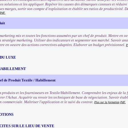
des solutions et les appliquer. Repérer les causes des démarques connues et réduire
ses marges, sortir son compte d’exploitation et établir ses ratios de productivité. 
PdF.
uit
marketing mix et toutes les fonctions assumées par un chef de produit. Mettre en oe
la stratégie marketing. Utiliser des indicateurs et segmenter son marché. Savoir ana
ttre en oeuvre des actions correctives adaptées. Elaborer un budget prévisionnel.
P
 DU LUXE
HABILLEMENT
f de Produit Textile / Habillement
s produits et les fournisseurs en Textile/Habillement. Comprendre les enjeux de la 
rer l'Achat. Acquérir ou revoir les techniques de base de négociation. Savoir établ
n commerciale. Maîtriser l'application et le suivi du contrat.
Plus sur la formation
PdF.
OTIONS
CITES SUR LE LIEU DE VENTE