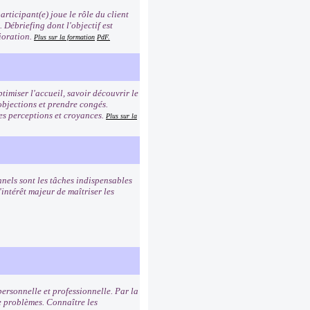
rticipant(e) joue le rôle du client
n. Débriefing dont l'objectif est
ioration.
Plus sur la formation
PdF.
timiser l'accueil, savoir découvrir le
 objections et prendre congés.
es perceptions et croyances.
Plus sur la
nnels sont les tâches indispensables
intérêt majeur de maîtriser les
personnelle et professionnelle. Par la
 problèmes. Connaître les