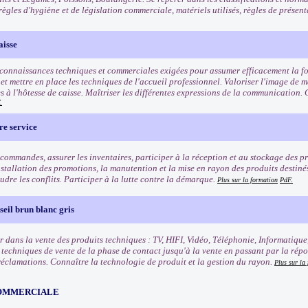
règles d'hygiène et de législation commerciale, matériels utilisés, règles de présen
aisse
 connaissances techniques et commerciales exigées pour assumer efficacement la fo
t mettre en place les techniques de l'accueil professionnel. Valoriser l'image de ma
s à l'hôtesse de caisse. Maîtriser les différentes expressions de la communication. 
.
re service
commandes, assurer les inventaires, participer à la réception et au stockage des pro
nstallation des promotions, la manutention et la mise en rayon des produits destinés 
oudre les conflits. Participer à la lutte contre la démarque.
Plus sur la formation
PdF.
eil brun blanc gris
r dans la vente des produits techniques : TV, HIFI, Vidéo, Téléphonie, Informatique
s techniques de vente de la phase de contact jusqu'à la vente en passant par la rép
 réclamations. Connaître la technologie de produit et la gestion du rayon.
Plus sur la
OMMERCIALE