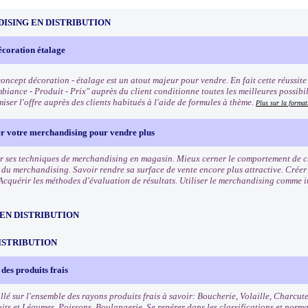
ISING EN DISTRIBUTION
écoration étalage
oncept décoration - étalage est un atout majeur pour vendre. En fait cette réussite q
biance - Produit - Prix" auprès du client conditionne toutes les meilleures possibi
iser l'offre auprès des clients habitués à l'aide de formules à thème.
Plus sur la format
er votre merchandising pour vendre plus
r ses techniques de merchandising en magasin. Mieux cerner le comportement de cha
s du merchandising. Savoir rendre sa surface de vente encore plus attractive. Crée
Acquérir les méthodes d'évaluation de résultats. Utiliser le merchandising comme 
EN DISTRIBUTION
ISTRIBUTION
des produits frais
llé sur l'ensemble des rayons produits frais à savoir: Boucherie, Volaille, Charcut
uits et Légumes, Poissons, Boulangerie. Se repérer dans les classifications et norm