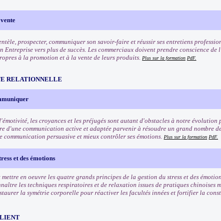
 vente
entèle, prospecter, communiquer son savoir-faire et réussir ses entretiens professio
n Entreprise vers plus de succès. Les commerciaux doivent prendre conscience de l'
ropres à la promotion et à la vente de leurs produits.
Plus sur la formation
PdF.
TE RELATIONNELLE
ommuniquer
'émotivité, les croyances et les préjugés sont autant d'obstacles à notre évolution 
re d'une communication active et adaptée parvenir à résoudre un grand nombre de
e communication persuasive et mieux contrôler ses émotions.
Plus sur la formation
PdF.
tress et des émotions
mettre en oeuvre les quatre grands principes de la gestion du stress et des émotion
naître les techniques respiratoires et de relaxation issues de pratiques chinoises 
taurer la symétrie corporelle pour réactiver les facultés innées et fortifier la cons
CLIENT