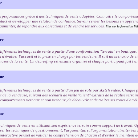
re
s performances grâce à des techniques de vente adaptées. Connaître le comporteme
ntact et développer une relation de confiance. Savoir cerner les besoins en apprenan
gumenter, de répondre aux objections et de vendre les services.
Plus sur la formation
Pd
ère
différentes techniques de vente à partir d'une confrontation "terrain" en boutique.
 d'évaluer l'accueil et la prise en charge par les vendeurs. Il suit un scénario de vi
hases de la vente. Un débriefing est ensuite organisé et chaque participant fait l'an
nte
ifférentes techniques de vente à partir d'un jeu de rôle par sketch vidéo. Chaque pa
et de la vendeuse, suivant des scénarii de visite "client" extraits de la réalité terrai
s comportements verbaux et non verbaux, de découvrir et de traiter ses zones d'amél
nte
echniques de vente en utilisant son expérience terrain comme support de travail. Op
iser les techniques de questionnement, l'argumentaire, l'argumentation, traiter les
interactive permet de valider la compréhension de chacun et d'éviter le maintien d