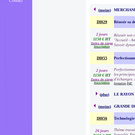
MERCHAND
(
moins
)
DI029
Réussir sa d
2 jours
Réussir son c
1150 € HT
"Accueil - Am
Dates de stage
Savoir dynam
Inscription
DI055
Perfectionn
Perfectionne
2 jours
les principe
1150 € HT
d'échanges. 
Dates de stage
Inscription
formation
PdF.
LE RAYON 
(
plus
)
GRANDE D
(
moins
)
DI056
Technologie 
Thème travai
26 jours
Surgelés, Fr