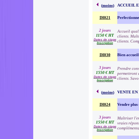
ACCUEIL 
(
moins
)
DI021
Perfectionne
2 jours
Accueil qual
1150 € HT
clients. Maît
Dates de stage
clients. Comp
Inscription
DI030
Bien accueil
3 jours
Prendre consc
1550 € HT
permettront d
Dates de stage
clients. Sav
Inscription
VENTE EN
(
moins
)
DI024
Vendre plus 
3 jours
Maîtriser l'
1550 € HT
vraies répon
Dates de stage
complémentai
Inscription