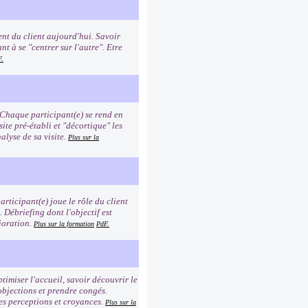
nt du client aujourd'hui. Savoir
t à se "centrer sur l'autre". Etre
F.
 Chaque participant(e) se rend en
site pré-établi et "décortique" les
alyse de sa visite.
Plus sur la
rticipant(e) joue le rôle du client
n. Débriefing dont l'objectif est
ioration.
Plus sur la formation
PdF.
timiser l'accueil, savoir découvrir le
 objections et prendre congés.
es perceptions et croyances.
Plus sur la