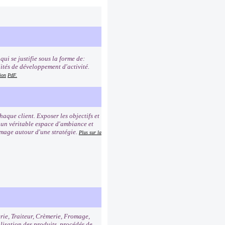
ui se justifie sous la forme de:
lités de développement d'activité.
ion
PdF.
que client. Exposer les objectifs et
r un véritable espace d'ambiance et
image autour d'une stratégie.
Plus sur la
erie, Traiteur, Crèmerie, Fromage,
alisation des produits, procédés de