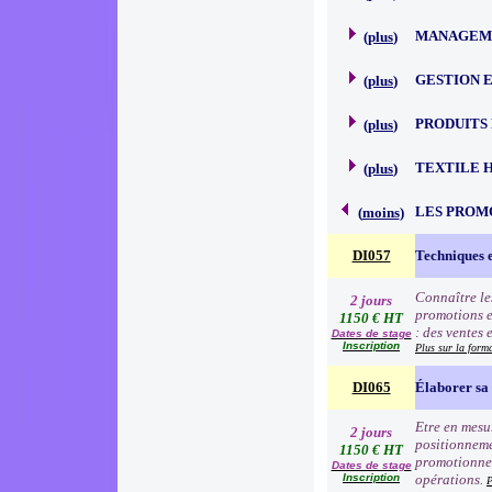
MANAGEME
(
plus
)
GESTION 
(
plus
)
PRODUITS
(
plus
)
TEXTILE 
(
plus
)
LES PROM
(
moins
)
DI057
Techniques 
Connaître le
2 jours
promotions e
1150 € HT
: des ventes 
Dates de stage
Inscription
Plus sur la form
DI065
Élaborer sa 
Etre en mesur
2 jours
positionneme
1150 € HT
promotionnell
Dates de stage
Inscription
opérations.
P