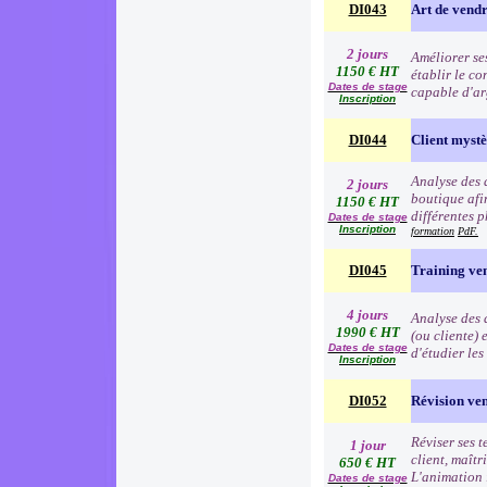
DI043
Art de vend
2 jours
Améliorer se
1150 € HT
établir le co
Dates de stage
capable d'ar
Inscription
DI044
Client myst
Analyse des 
2 jours
boutique afin
1150 € HT
différentes p
Dates de stage
Inscription
formation
PdF.
DI045
Training ve
4 jours
Analyse des d
1990 € HT
(ou cliente) 
Dates de stage
d'étudier le
Inscription
DI052
Révision ve
Réviser ses t
1 jour
client, maîtr
650 € HT
L'animation 
Dates de stage