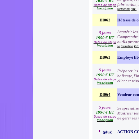
7650 € HT
fabrication, 
Dates de stage
Inscription
formation
PdF.
DI062
Hôtesse de c
Acquérir les
5 jours
Comprendre e
1990 € HT
outils propre
Dates de stage
Inscription
la formation
PdF
DI063
Employé lib
5 jours
Préparer les 
1990 € HT
balisage, l'i
Dates de stage
client et rés
Inscription
DI064
Vendeur cons
5 jours
Se spécialise
1990 € HT
Maîtriser le
Dates de stage
de gérer les
Inscription
ACTION C
(
plus
)