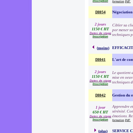
Inscription
formation
PdF.
DI054
Négociation
2 jours
Cibler sa cli
1150 € HT
por mener so
Dates de stage
techniques p
Inscription
EFFICACI
(
moins
)
DI041
L'art de c
2 jours
Le quotient d
1150 € HT
mise en oeuv
Dates de stage
techniques d
Inscription
DI042
Gestion du s
Apprendre et 
1 jour
sérénité. Con
650 € HT
émotions. Res
Dates de stage
Inscription
formation
PdF.
SERVICE 
(
plus
)