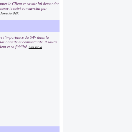
ionner le Client et savoir lui demander
ssurer le suivi commercial par
a formation
PdF.
dre l’importance du SAV dans la
elationnelle et commerciale. Il saura
ent et sa fidélité.
Plus sur la