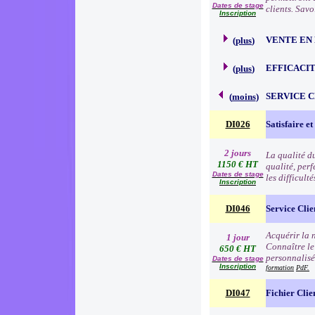
Dates de stage
clients. Sav
Inscription
VENTE EN
(
plus
)
EFFICACI
(
plus
)
SERVICE 
(
moins
)
DI026
Satisfaire et
2 jours
La qualité d
1150 € HT
qualité, per
Dates de stage
les difficult
Inscription
DI046
Service Clie
Acquérir la n
1 jour
Connaître le
650 € HT
personnalisé
Dates de stage
Inscription
formation
PdF.
DI047
Fichier Clie