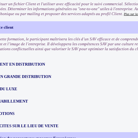
tuer un fichier Client et l'utiliser avec efficacité pour le suivi commercial. Sélect
ées. Déterminer les informations générales ou "one-to-one" utiles à l'entreprise. A
phonique ou par mailing et proposer des services adaptés au profil Client.
Plus sur l
e client
 cette formation, le participant maîtrisera les clés d’un SAV efficace et de compren
nt et l’image de l’entreprise. Il développera les compétences SAV par une culture r
uations conflictuelles ainsi que valoriser le SAV pour optimiser la satisfaction du cli
NT EN DISTRIBUTION
EN GRANDE DISTRIBUTION
 DU LUXE
HABILLEMENT
OTIONS
CITES SUR LE LIEU DE VENTE