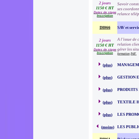
2 jours
Savoir consti
1150 € HT
ses coordonn
Dates de stage
relance télé
Inscription
DI066
SAV et servic
A l’issue de
2 jours
relation clie
1150 € HT
gérer les sit
Dates de stage
Inscription
formation
PdF.
MANAGEME
(
plus
)
GESTION 
(
plus
)
PRODUITS
(
plus
)
TEXTILE 
(
plus
)
LES PROM
(
plus
)
LES PUBLI
(
moins
)