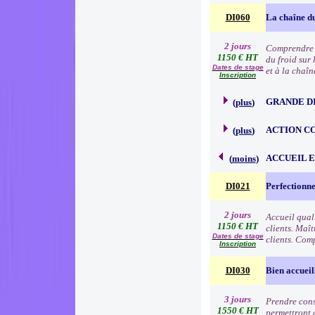
DI060
La chaîne du
2 jours
Comprendre l
1150 € HT
du froid sur 
Dates de stage
et à la chaîn
Inscription
GRANDE D
(
plus
)
ACTION C
(
plus
)
ACCUEIL 
(
moins
)
DI021
Perfectionne
2 jours
Accueil qual
1150 € HT
clients. Maît
Dates de stage
clients. Comp
Inscription
DI030
Bien accueil
3 jours
Prendre consc
1550 € HT
permettront d