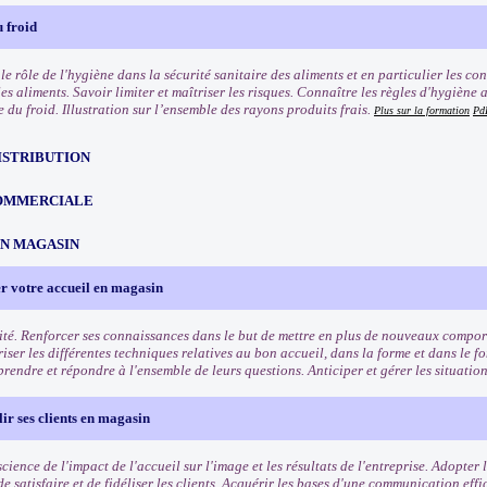
 froid
e rôle de l'hygiène dans la sécurité sanitaire des aliments et en particulier les co
les aliments. Savoir limiter et maîtriser les risques. Connaître les règles d'hygièn
e du froid. Illustration sur l’ensemble des rayons produits frais.
Plus sur la formation
Pd
ISTRIBUTION
OMMERCIALE
EN MAGASIN
r votre accueil en magasin
ité. Renforcer ses connaissances dans le but de mettre en plus de nouveaux comport
riser les différentes techniques relatives au bon accueil, dans la forme et dans le f
rendre et répondre à l'ensemble de leurs questions. Anticiper et gérer les situation
lir ses clients en magasin
ience de l'impact de l'accueil sur l'image et les résultats de l'entreprise. Adopter
e satisfaire et de fidéliser les clients. Acquérir les bases d'une communication eff