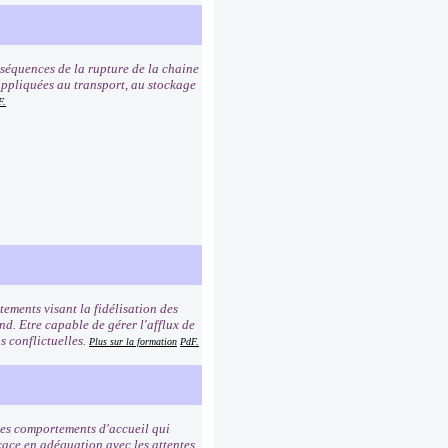
nséquences de la rupture de la chaine
e appliquées au transport, au stockage
F.
ements visant la fidélisation des
ond. Etre capable de gérer l'afflux de
s conflictuelles.
Plus sur la formation
PdF.
 les comportements d'accueil qui
icace en adéquation avec les attentes