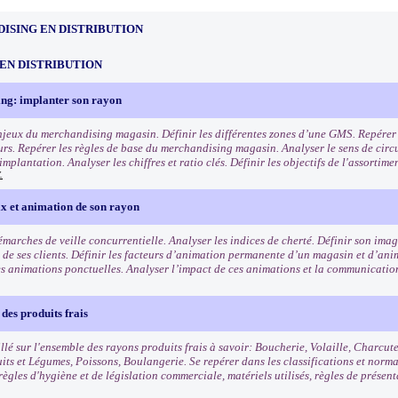
ISING EN DISTRIBUTION
EN DISTRIBUTION
ng: implanter son rayon
enjeux du merchandising magasin. Définir les différentes zones d’une GMS. Repérer l
s. Repérer les règles de base du merchandising magasin. Analyser le sens de circu
mplantation. Analyser les chiffres et ratio clés. Définir les objectifs de l'assortim
.
ix et animation de son rayon
démarches de veille concurrentielle. Analyser les indices de cherté. Définir son im
is de ses clients. Définir les facteurs d’animation permanente d’un magasin et d’an
es animations ponctuelles. Analyser l’impact de ces animations et la communicatio
des produits frais
llé sur l'ensemble des rayons produits frais à savoir: Boucherie, Volaille, Charcut
uits et Légumes, Poissons, Boulangerie. Se repérer dans les classifications et norm
règles d'hygiène et de législation commerciale, matériels utilisés, règles de présen