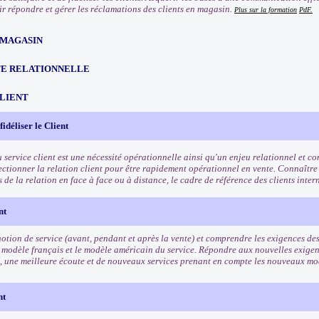
oir répondre et gérer les réclamations des clients en magasin.
Plus sur la formation
PdF.
 MAGASIN
TE RELATIONNELLE
CLIENT
 fidéliser le Client
u service client est une nécessité opérationnelle ainsi qu'un enjeu relationnel et 
fectionner la relation client pour être rapidement opérationnel en vente. Connaître
és de la relation en face à face ou à distance, le cadre de référence des clients inte
nt
otion de service (avant, pendant et après la vente) et comprendre les exigences des 
 modèle français et le modèle américain du service. Répondre aux nouvelles exigenc
, une meilleure écoute et de nouveaux services prenant en compte les nouveaux 
nt