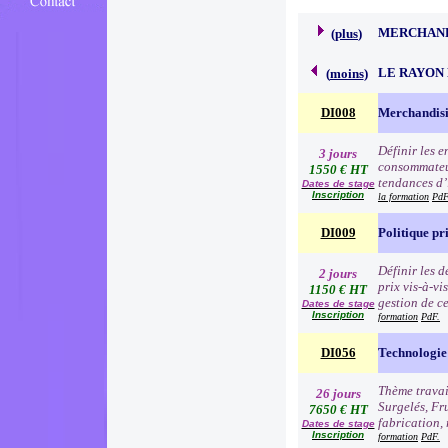
MERCHAND
(
plus
)
LE RAYON 
(
moins
)
DI008
Merchandisi
Définir les 
3 jours
consommateur
1550 € HT
tendances d’i
Dates de stage
Inscription
la formation
PdF
DI009
Politique pr
Définir les 
2 jours
prix vis-à-v
1150 € HT
gestion de c
Dates de stage
Inscription
formation
PdF.
DI056
Technologie 
Thème travai
26 jours
Surgelés, Fr
7650 € HT
fabrication, 
Dates de stage
Inscription
formation
PdF.